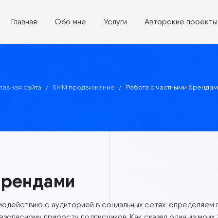
Главная
Обо мне
Услуги
Авторск
Главная сайта
SMM продвижение
Работа с част
/
/
ми брендами