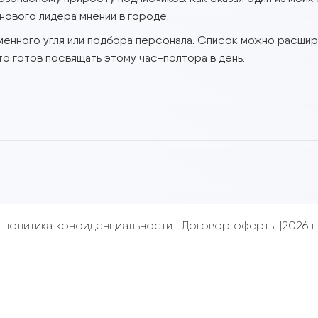
по взаимодействию с аудиторией в социальных сетях:
 и безопасному приросту подписчиков. Как сказал оди
ление нового лидера мнений в городе.
и каменного угля или подбора персонала. Список мож
 тех, кто готов посвящать этому час-полтора в день.
политика конфиденциальности
|
Договор оф