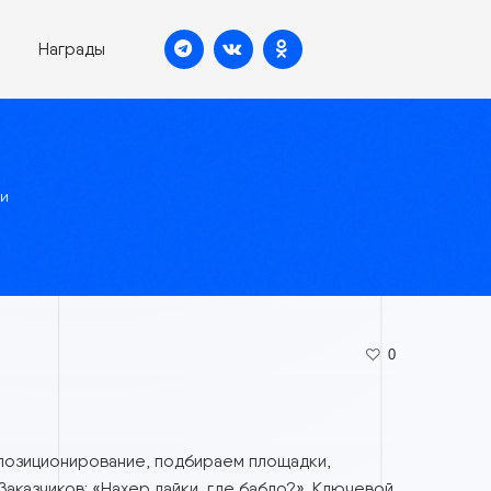
ие проекты
Награды
ными брендами