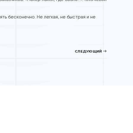
 определяем позиционирование, подбираем площадки,
н из моих Заказчиков: «Нахер лайки, где бабло?». Кл
но расширять бесконечно. Не легкая, не быстрая и 
ерты
|
2026
г