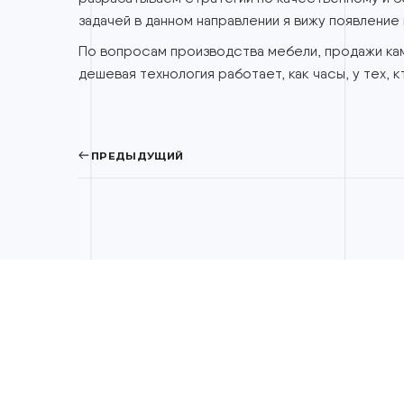
С 2018 года консультирую частные лица 
разрабатываем стратегии по качественному
задачей в данном направлении я вижу появ
По вопросам производства мебели, продаж
дешевая технология работает, как часы, у